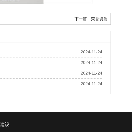
下一篇：
荣誉资质
2024-11-24
2024-11-24
2024-11-24
2024-11-24
建设