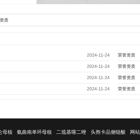
资质
2024-11-24
荣誉资质
2024-11-24
荣誉资质
2024-11-24
荣誉资质
2024-11-24
荣誉资质
仑母核
氨曲南单环母核
二巯基噻二唑
头孢卡品侧链酸
网站